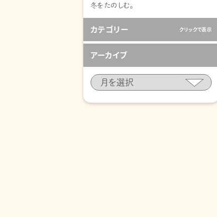
冬をたのしむ。
カテゴリー
クリックで表示
アーカイブ
「体験」について
(28)
「農業」について
(249)
「遠野」について
(37)
「遠野４号」と「と系２３号」について
(3)
「食」について
(91)
アメブロ時代のブログ（2011～2015）
(730)
おしらせ
(18)
お酒について
(1)
その他
(152)